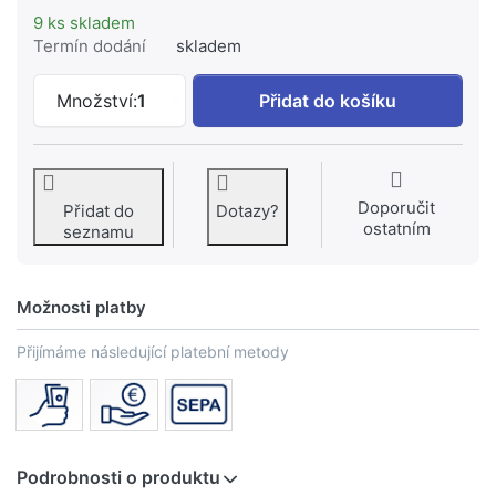
9 ks skladem
Termín dodání
skladem
FISCHER - kotevní šroub #RG M12x220 
Množství:
1
Přidat do košíku
Doporučit
Přidat do
Dotazy?
ostatním
seznamu
Možnosti platby
Přijímáme následující platební metody
Podrobnosti o produktu