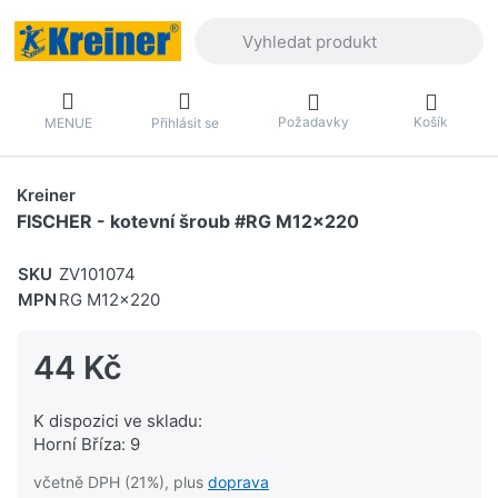
Zadejte hledaný výraz. První výsledky 
Požadavky
Košík
MENUE
Přihlásit se
Kreiner
FISCHER - kotevní šroub #RG M12x220
SKU
ZV101074
MPN
RG M12x220
44 Kč
K dispozici ve skladu:
Horní Bříza: 9
včetně DPH (21%), plus
doprava