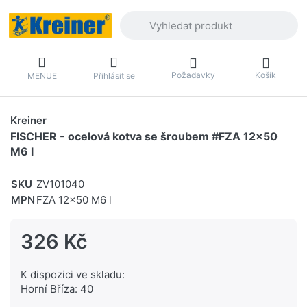
Zadejte hledaný výraz. První výsledky 
Požadavky
Košík
MENUE
Přihlásit se
Kreiner
FISCHER - ocelová kotva se šroubem #FZA 12x50
M6 l
SKU
ZV101040
MPN
FZA 12x50 M6 l
326 Kč
K dispozici ve skladu:
Horní Bříza: 40