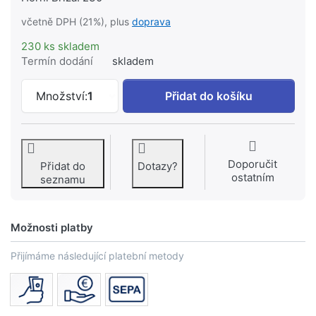
včetně DPH (21%), plus
doprava
230 ks skladem
Termín dodání
skladem
FV THERM 17 x 2 mm, PE-RT trubka pr
Množství:
1
Přidat do košíku
Doporučit
Přidat do
Dotazy?
ostatním
seznamu
Možnosti platby
Přijímáme následující platební metody