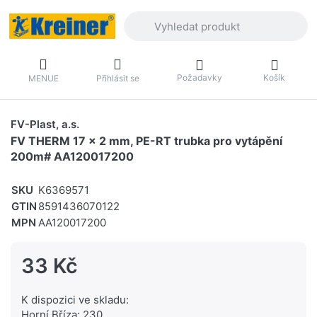
Zadejte hledaný výraz. První výsledky 
Požadavky
Košík
MENUE
Přihlásit se
FV-Plast, a.s.
FV THERM 17 x 2 mm, PE-RT trubka pro vytápění
200m# AA120017200
SKU
K6369571
GTIN
8591436070122
MPN
AA120017200
33 Kč
K dispozici ve skladu:
Horní Bříza: 230