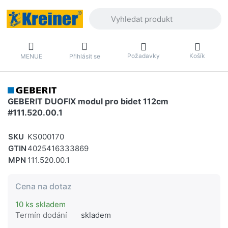
Zadejte hledaný výraz. První výsledky 
Požadavky
Košík
MENUE
Přihlásit se
GEBERIT DUOFIX modul pro bidet 112cm
#111.520.00.1
SKU
KS000170
GTIN
4025416333869
MPN
111.520.00.1
Cena na dotaz
10 ks skladem
Termín dodání
skladem