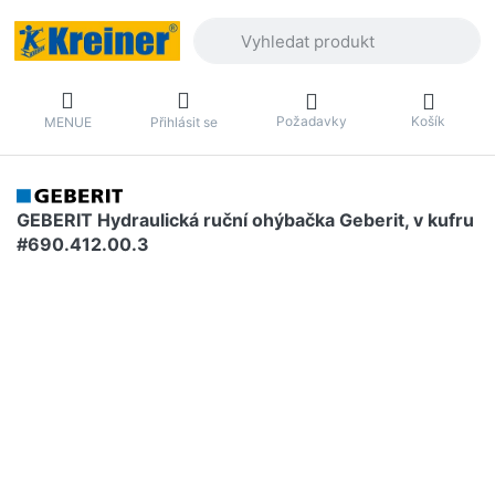
Zadejte hledaný výraz. První výsledky 
Požadavky
Košík
MENUE
Přihlásit se
GEBERIT Hydraulická ruční ohýbačka Geberit, v kufru
#690.412.00.3