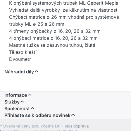
K ohýbání systémových trubek ML Geberit Mepla
Vyhledat další výrobky lze kliknutím na vlastnost
Ohýbací matrice ø 26 mm vhodná pro systémové
trubky ML ø 25 a 26 mm
4 třmeny ohýbačky ø 16, 20, 26 a 32 mm
4 ohýbací matrice ø 16, 20, 26 a 32 mm
Mastná tužka se zásuvnou tuhou, žlutá
Těleso kleští
Dvoumetr
Kufr
Náhradní díly
d, ø: 16 / 20 / 26 / 32 mm
Informace
Služby
Společnost
Přihlaste se k odběru novinek
* Uvedené ceny jsou včetně DPH
plus doprava