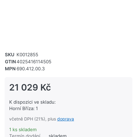
SKU
K0012855
GTIN
4025416114505
MPN
690.412.00.3
21 029 Kč
K dispozici ve skladu:
Horní Bříza: 1
včetně DPH (21%), plus
doprava
1 ks skladem
Termín dodání
skladem