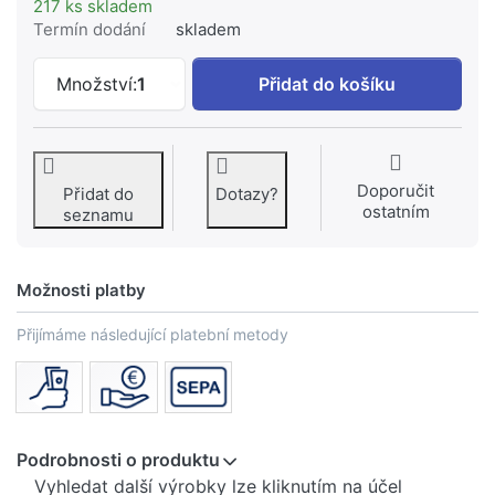
217 ks skladem
Termín dodání
skladem
GEBERIT Odvápňovací prostředek Geber
Množství:
1
Přidat do košíku
Doporučit
Přidat do
Dotazy?
ostatním
seznamu
Možnosti platby
Přijímáme následující platební metody
Podrobnosti o produktu
Vyhledat další výrobky lze kliknutím na účel