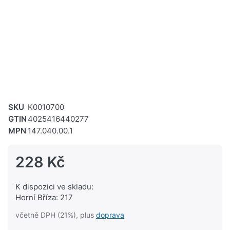
SKU
K0010700
GTIN
4025416440277
MPN
147.040.00.1
228 Kč
K dispozici ve skladu:
Horní Bříza: 217
včetně DPH (21%), plus
doprava