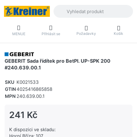
Zadejte hledaný výraz. První výsledky 
Požadavky
Košík
MENUE
Přihlásit se
GEBERIT Sada řídítek pro BetPl. UP-SPK 200
#240.639.00.1
SKU
K0021533
GTIN
4025416865858
MPN
240.639.00.1
241 Kč
K dispozici ve skladu:
Horní Bříza: 107