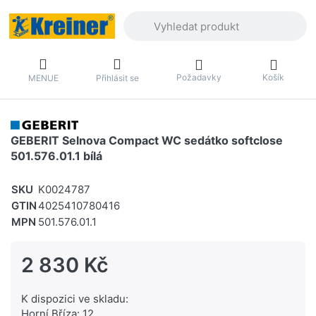
Zadejte hledaný výraz. První výsledky 
Požadavky
Košík
MENUE
Přihlásit se
GEBERIT Selnova Compact WC sedátko softclose
501.576.01.1 bílá
SKU
K0024787
GTIN
4025410780416
MPN
501.576.01.1
2 830 Kč
K dispozici ve skladu:
Horní Bříza: 12