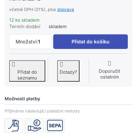
včetně DPH (21%), plus
doprava
12 ks skladem
Termín dodání
skladem
GEBERIT Selnova Compact WC sedátko so
Množství:
1
Přidat do košíku
Doporučit
Přidat do
Dotazy?
ostatním
seznamu
Možnosti platby
Přijímáme následující platební metody