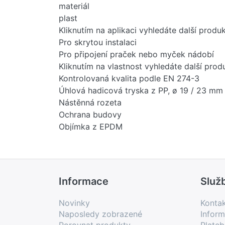
materiál
plast
Kliknutím na aplikaci vyhledáte další produ
Pro skrytou instalaci
Pro připojení praček nebo myček nádobí
Kliknutím na vlastnost vyhledáte další prod
Kontrolovaná kvalita podle EN 274-3
Úhlová hadicová tryska z PP, ø 19 / 23 mm
Nástěnná rozeta
Ochrana budovy
Objímka z EPDM
Barva / povrch: bílá-alpina
d, ø: 40 mm
Odvodňovací kapacita: 0,6 l/s
d1, ø: 56 mm
Informace
Služ
PU1: 1 ks.
PU2: 20 ks
Novinky
Konta
Naposledy zobrazené
Inform
Porovnat produkty
Plate