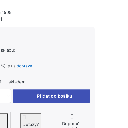
51595
.1
 skladu:
1%), plus
doprava
í
skladem
GEBERIT Zápachová uzávěrka Geberit pro spotřebiče pod om
1
Přidat do košíku
Doporučit
Dotazy?