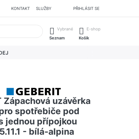
KONTAKT
SLUŽBY
PŘIHLÁSIT SE
í. Stisknutím klávesy Enter vyvoláte všechny výsledky.
Vybrané
E-shop
Seznam
Košík
DEJ
 Zápachová uzávěrka
pro spotřebiče pod
s jednou přípojkou
.11.1 - bílá-alpina