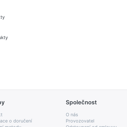
kty
ukty
by
Společnost
kt
O nás
ace o doručení
Provozovatel
bní metody
Odstoupení od smlouvy