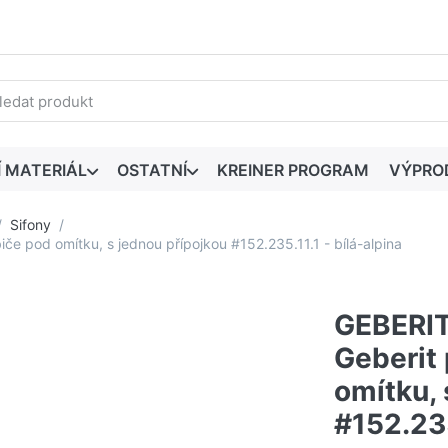
edaný výraz. První výsledky se zobrazí automaticky při zadáván
Í MATERIÁL
OSTATNÍ
KREINER PROGRAM
VÝPRO
Sifony
e pod omítku, s jednou přípojkou #152.235.11.1 - bílá-alpina
GEBERIT
Geberit 
omítku, 
#152.235