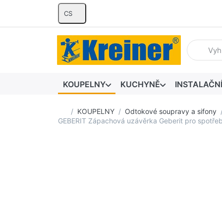
CS
Zadejte hl
KOUPELNY
KUCHYNĚ
INSTALAČN
Domovská stránka
KOUPELNY
Odtokové soupravy a sifony
GEBERIT Zápachová uzávěrka Geberit pro spotřebič