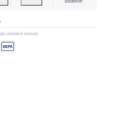
ostatním
y
jící platební metody