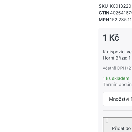
SKU
K0013220
GTIN
40254167
MPN
152.235.11
1 Kč
K dispozici ve
Horní Bříza: 1
včetně DPH (2
1 ks skladem
Termín dodán
Množství:
Přidat do