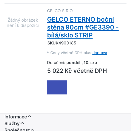
GELCO S.R.O.
GELCO ETERNO boční
stěna 90cm #GE3390 -
bílá/sklo STRIP
SKU
K4900185
*
Ceny včetně DPH plus
doprava
Doručení:
pondělí, 10. srp
5 022 Kč včetně DPH
Informace
Služby
Společnost