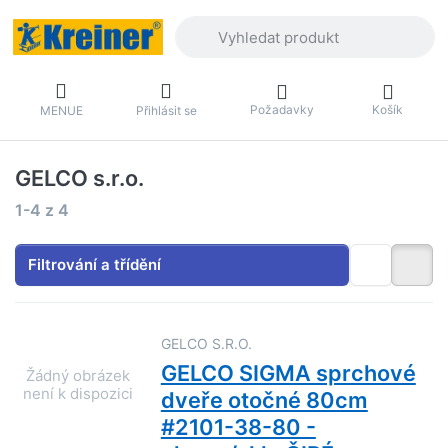
Zadejte hledaný výraz. První výsledky 
Požadavky
Košík
MENUE
Přihlásit se
GELCO s.r.o.
Výsledky vyhledávání:
1-4
z
4
Filtrování a třídění
GELCO S.R.O.
GELCO SIGMA sprchové
dveře otočné 80cm
#2101-38-80 -