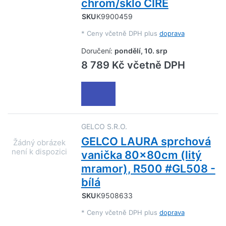
chrom/sklo ČIRÉ
SKU
K9900459
*
Ceny včetně DPH plus
doprava
Doručení:
pondělí, 10. srp
8 789 Kč včetně DPH
GELCO S.R.O.
GELCO LAURA sprchová
vanička 80x80cm (litý
mramor), R500 #GL508 -
bílá
SKU
K9508633
*
Ceny včetně DPH plus
doprava