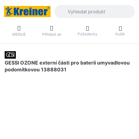
Zadejte hledaný výraz. První výsledky 
Požadavky
Košík
MENUE
Přihlásit se
GESSI OZONE externí části pro baterii umyvadlovou
podomítkovou 13888031