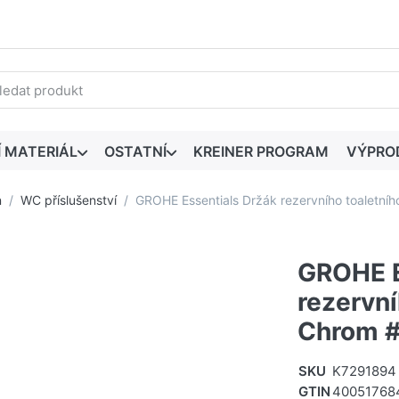
edaný výraz. První výsledky se zobrazí automaticky při zadáván
Í MATERIÁL
OSTATNÍ
KREINER PROGRAM
VÝPRO
n
WC příslušenství
GROHE Essentials Držák rezervního toaletn
GROHE E
rezervní
Chrom 
SKU
K7291894
GTIN
40051768