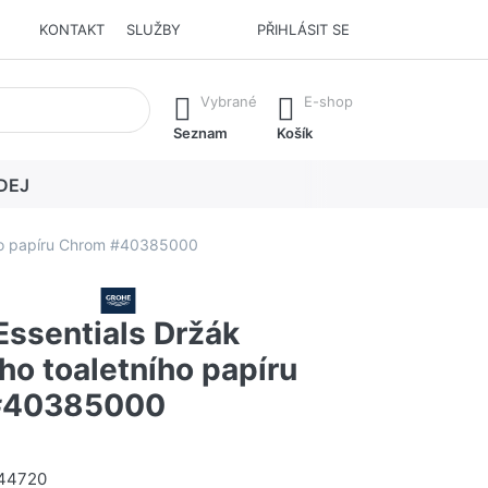
KONTAKT
SLUŽBY
PŘIHLÁSIT SE
í. Stisknutím klávesy Enter vyvoláte všechny výsledky.
Vybrané
E-shop
Seznam
Košík
DEJ
ího papíru Chrom #40385000
ssentials Držák
ho toaletního papíru
#40385000
44720