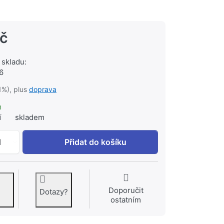
Kč
 skladu:
6
1%), plus
doprava
m
í
skladem
GROHE Essentials Držák rezervního toaletního papíru Ch
1
Přidat do košíku
Doporučit
Dotazy?
ostatním