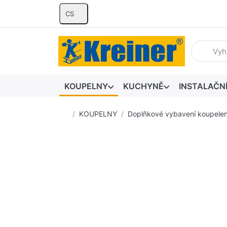
CS
Zadejte hl
KOUPELNY
KUCHYNĚ
INSTALAČN
Domovská stránka
KOUPELNY
Doplňkové vybavení koupele