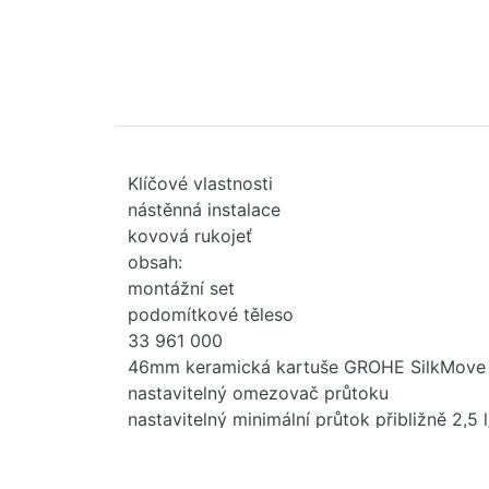
Klíčové vlastnosti
nástěnná instalace
kovová rukojeť
obsah:
montážní set
podomítkové těleso
33 961 000
46mm keramická kartuše GROHE SilkMove
nastavitelný omezovač průtoku
nastavitelný minimální průtok přibližně 2,5 
povrchová úprava GROHE Long-Life
automatický přepínač: vana/sprcha