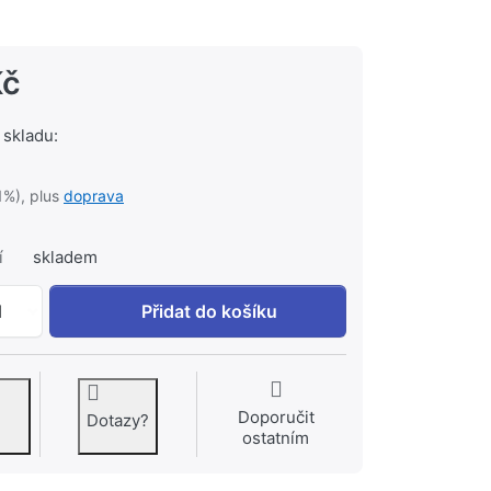
Kč
 skladu:
1%), plus
doprava
í
skladem
GROHE Get Páková vanová baterie, DN 15 Chrom #3119900
1
Přidat do košíku
Doporučit
Dotazy?
ostatním