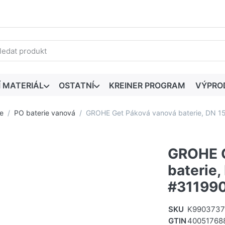
edaný výraz. První výsledky se zobrazí automaticky při zadáván
Í MATERIÁL
OSTATNÍ
KREINER PROGRAM
VÝPRO
e
PO baterie vanová
GROHE Get Páková vanová baterie, DN 
GROHE G
baterie
#31199
SKU
K9903737
GTIN
40051768