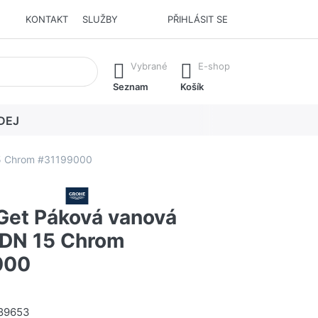
KONTAKT
SLUŽBY
PŘIHLÁSIT SE
í. Stisknutím klávesy Enter vyvoláte všechny výsledky.
Vybrané
E-shop
Seznam
Košík
DEJ
15 Chrom #31199000
et Páková vanová
, DN 15 Chrom
000
89653