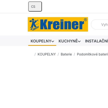
CS
Zadejte hl
KOUPELNY
KUCHYNĚ
INSTALAČN
Domovská stránka
KOUPELNY
Baterie
Podomítkové bateri