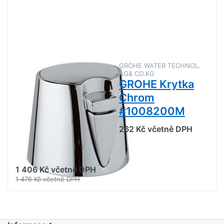
na GROHE
na GROHE
Grohtherm
Krytka
3000
Chrom
Stupnicové
#1008200M
ovládání
Chrom
#47755000
GROHE WATER TECHNOL.
GROHE WATER TECHNOL.
AG& CO.KG
AG& CO.KG
GROHE
GROHE Krytka
Grohtherm
Chrom
3000
#1008200M
Stupnicové
262 Kč včetně DPH
ovládání Chrom
#47755000
1 406 Kč včetně DPH
1 476 Kč včetně DPH