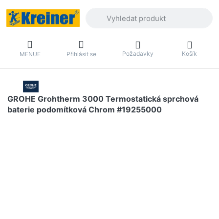
Zadejte hledaný výraz. První výsledky 
Požadavky
Košík
MENUE
Přihlásit se
GROHE Grohtherm 3000 Termostatická sprchová
baterie podomítková Chrom #19255000