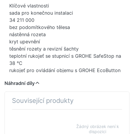
Klíčové vlastnosti
sada pro konečnou instalaci
34 211 000
bez podomítkového tělesa
nástěnná rozeta
kryt upevnění
těsnění rozety a revizní šachty
teplotní rukojeť se stupnicí s GROHE SafeStop na
38 °C
rukojeť pro ovládání objemu s GROHE EcoButton
(úsporné tlačítko s individuálně nastavitelnou
Náhradní díly
zarážkou)
povrchová úprava GROHE Long-Life
Související produkty
Stiskněte
Stiskněte
ENTER pro
ENTER pro
další
další
možnosti
možnosti