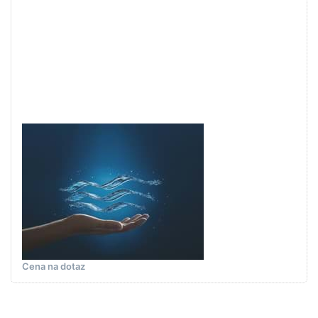
Stiskněte
ENTER pro
další
možnosti
na GROHE
Kombinace
šroubení,
1/2″
#41140000
- chrom
GROHE WATER TECHNOL.
AG& CO.KG
GROHE
Kombinace
šroubení, 1/2″
#41140000 -
chrom
Cena na dotaz