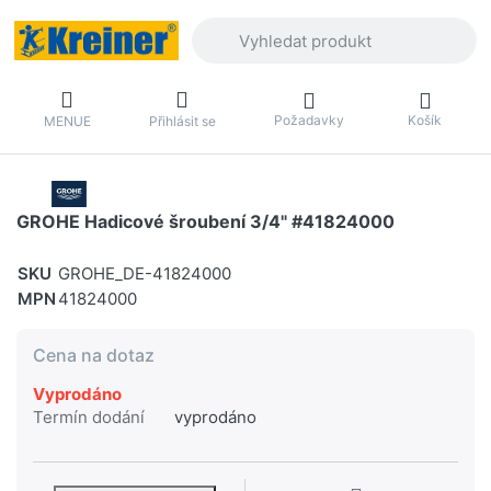
Zadejte hledaný výraz. První výsledky 
Požadavky
Košík
MENUE
Přihlásit se
GROHE Hadicové šroubení 3/4" #41824000
SKU
GROHE_DE-41824000
MPN
41824000
Cena na dotaz
Vyprodáno
Termín dodání
vyprodáno