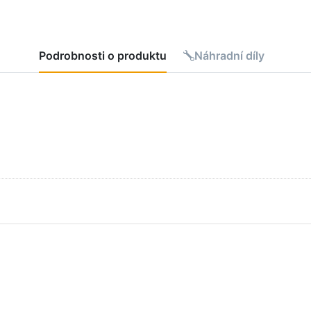
Podrobnosti o produktu
Náhradní díly
kněte
R pro
alší
nosti
GROHE
inace
atur