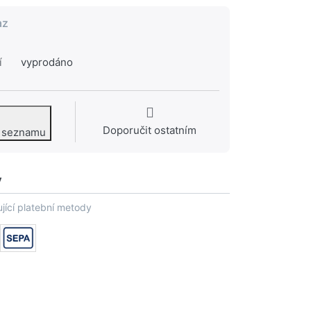
az
í
vyprodáno
Doporučit ostatním
o seznamu
y
jící platební metody