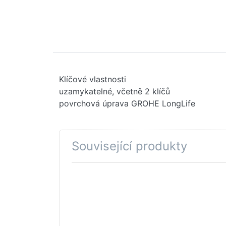
Klíčové vlastnosti
uzamykatelné, včetně 2 klíčů
povrchová úprava GROHE LongLife
Související produkty
Stiskněte
Stis
ENTER pro
ENTE
další
d
možnosti
mož
na GROHE
na 
Originální
Komb
WAS®
arm