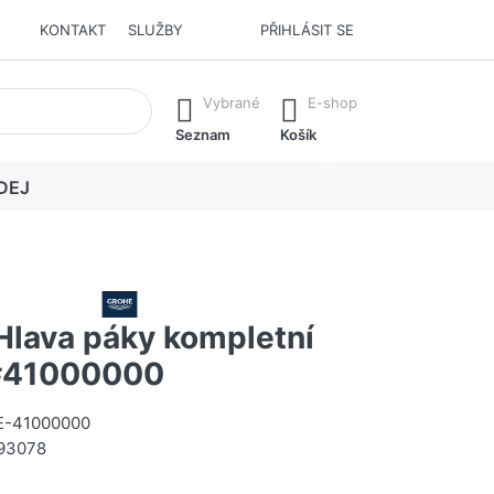
KONTAKT
SLUŽBY
PŘIHLÁSIT SE
í. Stisknutím klávesy Enter vyvoláte všechny výsledky.
Vybrané
E-shop
Seznam
Košík
DEJ
lava páky kompletní
#41000000
-41000000
93078