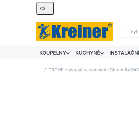
CS
Zadejte hl
KOUPELNY
KUCHYNĚ
INSTALAČN
Domovská stránka
GROHE Hlava páky kompletní Chrom #410