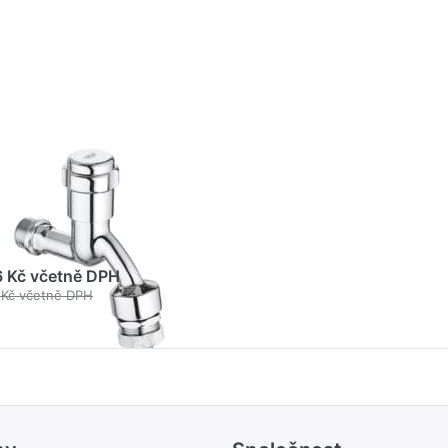
 15
rom
54000
E WATER TECHNOL. AG& CO.KG
OHE Kombinace
atur DN 15
rom #41154000
6 Kč včetně DPH
 Kč včetně DPH