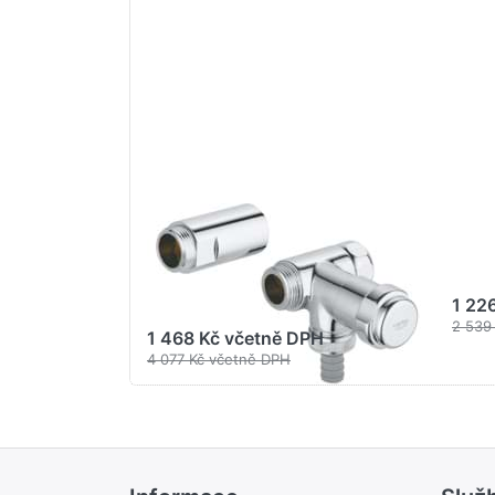
ventil
DN
″baterie″
Ch
DN 20
#411
Chrom
#41043000
GROHE WATER TECHNOL. AG& CO.KG
GROH
GROHE Originální
GR
WAS® ventil
arm
″baterie″ DN 20
Ch
Chrom #41043000
1 22
2 539
1 468 Kč včetně DPH
4 077 Kč včetně DPH