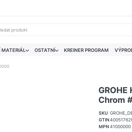
edaný výraz. První výsledky se zobrazí automaticky při zadáván
Í MATERIÁL
OSTATNÍ
KREINER PROGRAM
VÝPRO
00000
GROHE H
Chrom 
SKU
GROHE_DE
GTIN
40051762
MPN
41000000