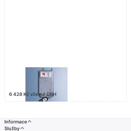
Stiskněte
ENTER pro
další
možnosti
na GROHE
Uniset pro
závěsné
WC
#37582000
GROHE WATER TECHNOL.
AG& CO.KG
GROHE Uniset
pro závěsné WC
#37582000
6 428 Kč včetně DPH
Informace
Služby