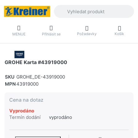
Zadejte hledaný výraz. První výsledky 
Požadavky
Košík
MENUE
Přihlásit se
GROHE Karta #43919000
SKU
GROHE_DE-43919000
MPN
43919000
Cena na dotaz
Vyprodáno
Termín dodání
vyprodáno