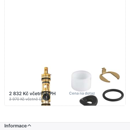
Stiskněte
Stiskněte
ENTER pro
ENTER pro
další
další
možnosti
možnosti
na GROHE
na GROHE
Kartuše od
Sada
r.'74
těsnění
#07000000
#46090000
GROHE WATER TECHNOL.
GROHE WATER TECHNOL.
AG& CO.KG
AG& CO.KG
GROHE Kartuše
GROHE Sada
od r.'74
těsnění
#07000000
#46090000
2 832 Kč včetně DPH
Cena na dotaz
3 970 Kč včetně DPH
Informace