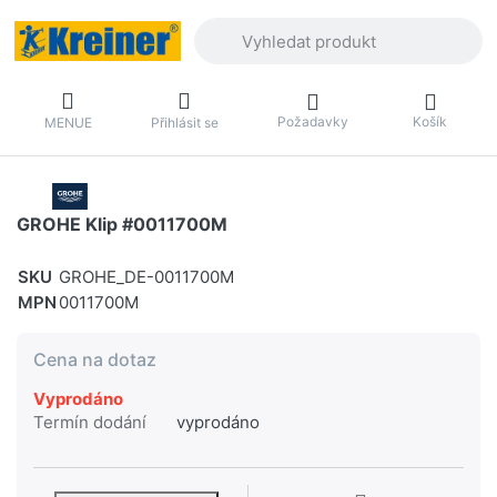
Zadejte hledaný výraz. První výsledky 
Požadavky
Košík
MENUE
Přihlásit se
GROHE Klip #0011700M
SKU
GROHE_DE-0011700M
MPN
0011700M
Cena na dotaz
Vyprodáno
Termín dodání
vyprodáno