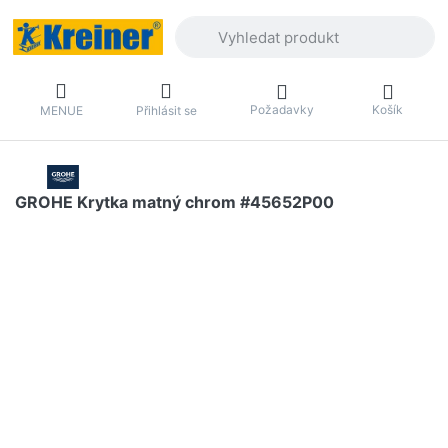
Zadejte hledaný výraz. První výsledky 
Požadavky
Košík
MENUE
Přihlásit se
GROHE Krytka matný chrom #45652P00