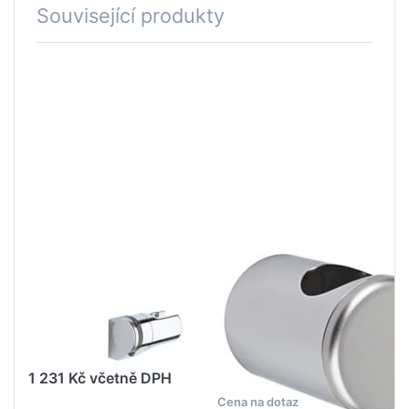
Související produkty
Stiskněte
Stiskněte
ENTER pro
ENTER
další
pro další
možnosti
možnosti
na GROHE
na GROHE
Relexa
Držák
Nástěnný
sprchové
držák
tyče
sprchy
chrom /
Chrom
matný
#28623000
chrom
#45196IP0
GROHE WATER TECHNOL.
GROHE WATER TECHNOL.
AG& CO.KG
AG& CO.KG
GROHE Relexa
GROHE Držák
Nástěnný držák
sprchové tyče
sprchy Chrom
chrom / matný
#28623000
chrom
#45196IP0
1 231 Kč včetně DPH
Cena na dotaz