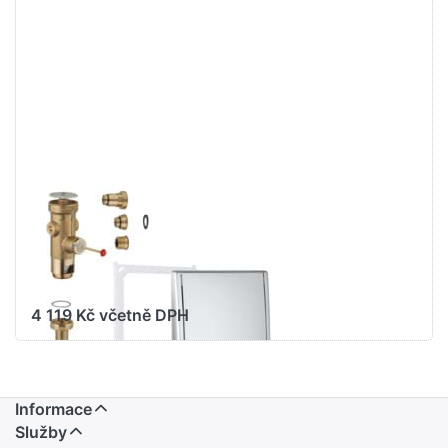
Stiskněte
ENTER pro
další
možnosti
na GROHE
Tlakový
splachovač
#38201000
GROHE WATER TECHNOL.
AG& CO.KG
GROHE Tlakový
splachovač
#38201000
4 119 Kč včetně DPH
Informace
Služby