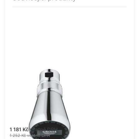
Stiskněte
ENTER pro
další
možnosti
na GROHE
Relexa Plus
50 Hlavová
sprcha s
jedním
proudem
Chrom
#28094000
GROHE WATER TECHNOL.
AG& CO.KG
GROHE Relexa
Plus 50 Hlavová
sprcha s jedním
proudem Chrom
#28094000
1 181 Kč včetně DPH
1 252 Kč včetně DPH