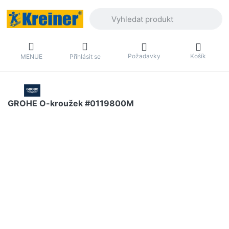
Zadejte hledaný výraz. První výsledky 
Požadavky
Košík
MENUE
Přihlásit se
GROHE O-kroužek #0119800M