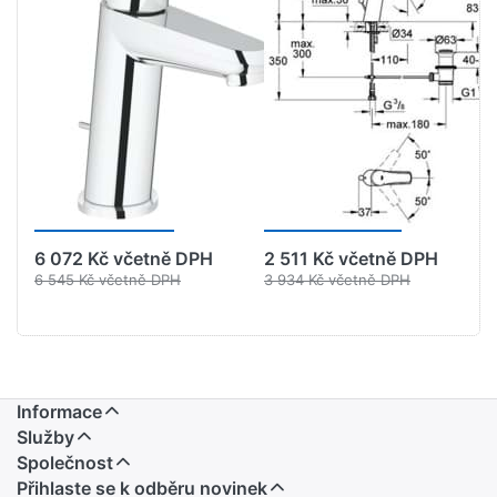
GROHE Eurodisc
GROHE
Cosmopolitan
Eurosmart
Páková
Páková
umyvadlová
umyvadlová
baterie DN 15,
baterie DN 15,
velikost S
velikost M
Chrom
Chrom
#2338920E
#23322001
6 072 Kč včetně DPH
2 511 Kč včetně DPH
6 545 Kč včetně DPH
3 934 Kč včetně DPH
Informace
Služby
Společnost
Přihlaste se k odběru novinek