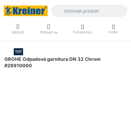
Zadejte hledaný výraz. První výsledky 
Požadavky
Košík
MENUE
Přihlásit se
GROHE Odpadová garnitura DN 32 Chrom
#28910000