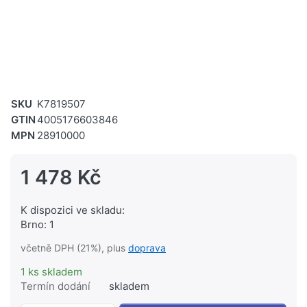
SKU
K7819507
GTIN
4005176603846
MPN
28910000
1 478 Kč
K dispozici ve skladu:
Brno: 1
včetně DPH (21%), plus
doprava
1 ks skladem
Termín dodání
skladem