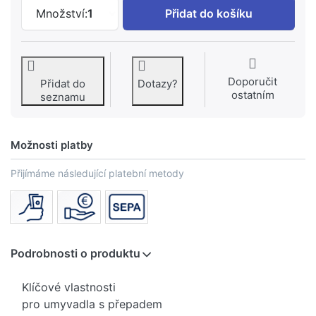
GROHE Odpadová garnitura DN 32 Chro
Množství:
1
Přidat do košíku
Doporučit
Přidat do
Dotazy?
ostatním
seznamu
Možnosti platby
Přijímáme následující platební metody
Podrobnosti o produktu
Klíčové vlastnosti
pro umyvadla s přepadem