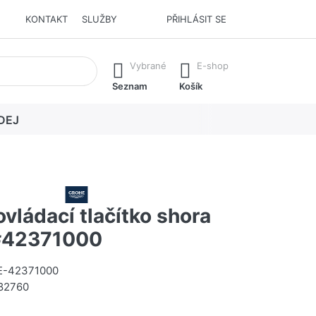
KONTAKT
SLUŽBY
PŘIHLÁSIT SE
í. Stisknutím klávesy Enter vyvoláte všechny výsledky.
Vybrané
E-shop
Seznam
Košík
DEJ
ládací tlačítko shora
#42371000
-42371000
82760