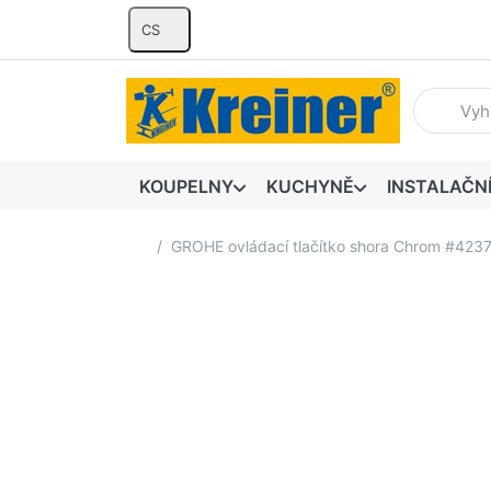
CS
Zadejte hl
KOUPELNY
KUCHYNĚ
INSTALAČN
Domovská stránka
GROHE ovládací tlačítko shora Chrom #423