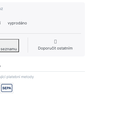
az
í
vyprodáno
Doporučit ostatním
o seznamu
y
jící platební metody