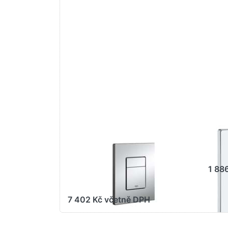
ENTER pro
ENT
další
d
možnosti na
mož
GROHE Skate
na G
Cosmopolitan
kryc
Splachovací
#38
tlačítko
- 
Chrom
#38821000
GROHE WATER TECHNOL. AG& CO.KG
GROH
GROHE Skate
GRO
Cosmopolitan
#3
Splachovací tlačítko
1 88
Chrom #38821000
7 402 Kč včetně DPH