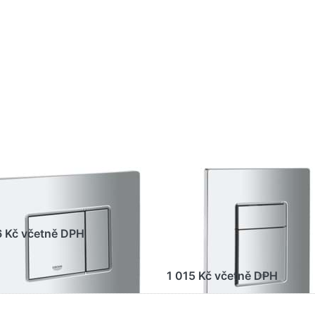
ER pro
ENTER pro
alší
další
nosti
možnosti na
ROHE I
GROHE Skate
í deska
Cosmopolitan
966000
Splachovací
chrom
tlačítko
Chrom
#38732000
E WATER TECHN.AG&CO.KG DIY
GROHE WATER TECHNOL. AG& C
HE I krycí deska
GROHE Skate
8966000 - chrom
Cosmopolitan
Splachovací tlačí
6 Kč včetně DPH
Chrom #3873200
1 015 Kč včetně DPH