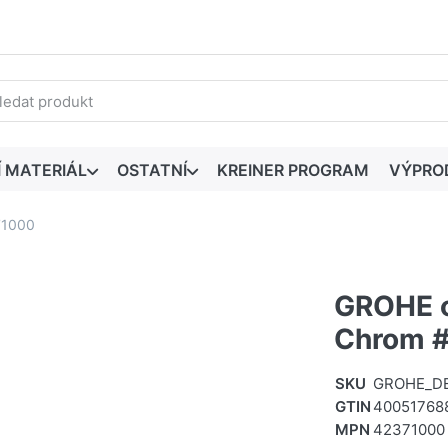
edaný výraz. První výsledky se zobrazí automaticky při zadáván
Í MATERIÁL
OSTATNÍ
KREINER PROGRAM
VÝPRO
71000
GROHE ov
Chrom 
SKU
GROHE_DE
GTIN
40051768
MPN
42371000