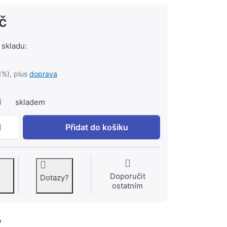
č
 skladu:
1%), plus
doprava
í
skladem
GROHE ovládací tlačítko shora Chrom #42377000 k 1 817 
1
Přidat do košíku
Doporučit
Dotazy?
ostatním
y