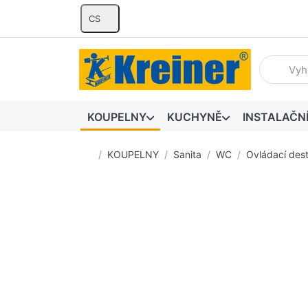
CS
Zadejte hl
KOUPELNY
KUCHYNĚ
INSTALAČN
Domovská stránka
KOUPELNY
Sanita
WC
Ovládací dest