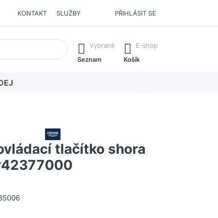
KONTAKT
SLUŽBY
PŘIHLÁSIT SE
í. Stisknutím klávesy Enter vyvoláte všechny výsledky.
Vybrané
E-shop
Seznam
Košík
DEJ
ládací tlačítko shora
#42377000
85006