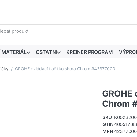
edaný výraz. První výsledky se zobrazí automaticky při zadáván
Í MATERIÁL
OSTATNÍ
KREINER PROGRAM
VÝPRO
ičky
GROHE ovládací tlačítko shora Chrom #42377000
GROHE ov
Chrom 
SKU
K0023200
GTIN
40051768
MPN
42377000