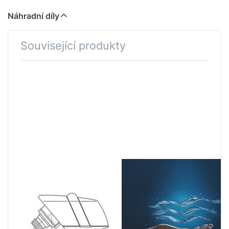
Náhradní díly
Související produkty
Stiskněte
Stiskněte
ENTER pro
ENTER pro
další
další
možnosti
možnosti
na GROHE
na GROHE
Výtok
Sítko k
Chrom
perlátoru
#46108000
M24x1
Chrom
#45335000
GROHE WATER TECHNOL.
GROHE WATER TECHNOL.
AG& CO.KG
AG& CO.KG
GROHE Výtok
GROHE Sítko k
Chrom
perlátoru M24x1
#46108000
Chrom