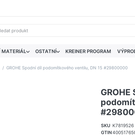
edaný výraz. První výsledky se zobrazí automaticky při zadáván
Í MATERIÁL
OSTATNÍ
KREINER PROGRAM
VÝPRO
GROHE Spodní díl podomítkového ventilu, DN 15 #29800000
GROHE S
podomít
#29800
SKU
K7819526
GTIN
40051765