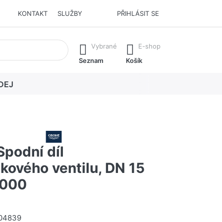
KONTAKT
SLUŽBY
PŘIHLÁSIT SE
í. Stisknutím klávesy Enter vyvoláte všechny výsledky.
Vybrané
E-shop
Seznam
Košík
DEJ
podní díl
kového ventilu, DN 15
000
04839