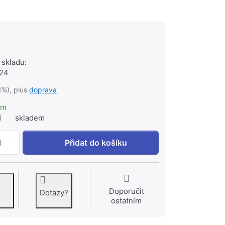
 skladu:
324
1%), plus
doprava
em
í
skladem
GROHE Spodní díl podomítkového ventilu, DN 15 #298000
1
Přidat do košíku
Doporučit
Dotazy?
ostatním