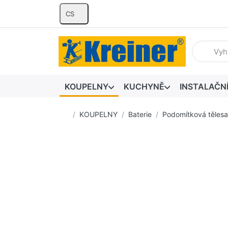
CS
Zadejte hl
KOUPELNY
KUCHYNĚ
INSTALAČN
Domovská stránka
KOUPELNY
Baterie
Podomítková tělesa