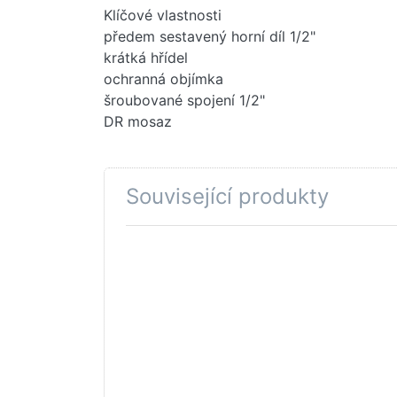
Klíčové vlastnosti
předem sestavený horní díl 1/2"
krátká hřídel
ochranná objímka
šroubované spojení 1/2"
DR mosaz
Související produkty
Stiskněte
Sti
ENTER pro
ENT
další
d
možnosti na
mož
GROHE O-
na 
Kroužek
Vý
Ø18,2 x
s
Ø1,7 Chrom
#45
#0392400M