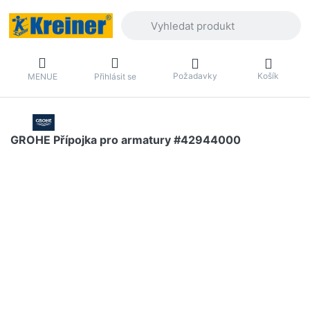
Zadejte hledaný výraz. První výsledky 
Požadavky
Košík
MENUE
Přihlásit se
GROHE Přípojka pro armatury #42944000