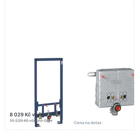
Stiskněte
Stiskněte
ENTER pro
ENTER pro
další
další
možnosti
možnosti
na GROHE
na GROHE
Rapid SL
Uniset
Modul pro
prvek pro
bidet,
umyvadlo,
stavební
pro
výška 1,13
sloupovou
m
baterii
#38553001
#37576000
GROHE WATER TECHNOL.
GROHE WATER TECHNOL.
AG& CO.KG
AG& CO.KG
GROHE Rapid SL
GROHE Uniset
Modul pro bidet,
prvek pro
stavební výška
umyvadlo, pro
1,13 m
sloupovou
#38553001
baterii
#37576000
8 029 Kč včetně DPH
10 229 Kč včetně DPH
Cena na dotaz