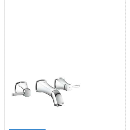
Stiskněte
ENTER pro
další
možnosti na
GROHE
Grandera
Umyvadlová
tříotvorová
baterie, DN
15 velikost
S Chrom
#20414000
GROHE WATER TECHNOL.
AG& CO.KG
GROHE
Grandera
Umyvadlová
tříotvorová
baterie, DN 15
velikost S
Chrom
#20414000