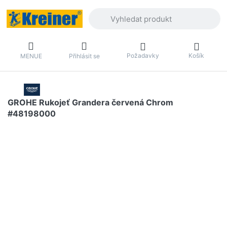
Zadejte hledaný výraz. První výsledky 
Požadavky
Košík
MENUE
Přihlásit se
GROHE Rukojeť Grandera červená Chrom
#48198000