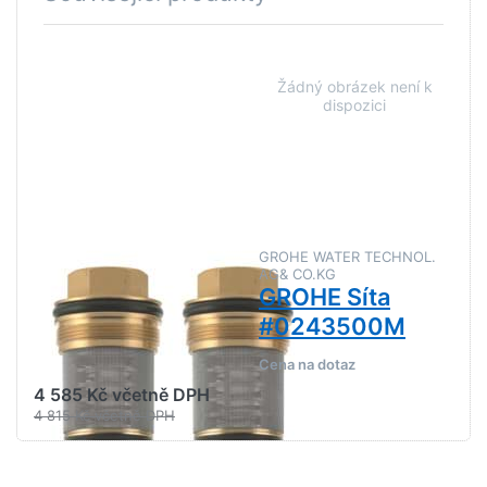
Stiskněte
Stiskněte
ENTER pro
ENTER pro
další
další
možnosti
možnosti na
na GROHE
GROHE Síta
Zpětná
#0243500M
klapka DN
20
#1411700M
GROHE WATER TECHNOL.
GROHE WATER TECHNOL.
AG& CO.KG
AG& CO.KG
GROHE Zpětná
GROHE Síta
klapka DN 20
#0243500M
#1411700M
Cena na dotaz
4 585 Kč včetně DPH
4 815 Kč včetně DPH