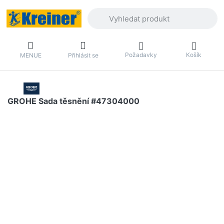
Zadejte hledaný výraz. První výsledky 
Požadavky
Košík
MENUE
Přihlásit se
GROHE Sada těsnění #47304000