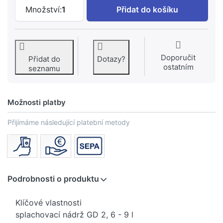
GROHE Solido Sada 3 v 1 WC, stavební
Množství:
1
Přidat do košíku
Doporučit
Přidat do
Dotazy?
ostatním
seznamu
Možnosti platby
Přijímáme následující platební metody
Podrobnosti o produktu
Klíčové vlastnosti
splachovací nádrž GD 2, 6 - 9 l