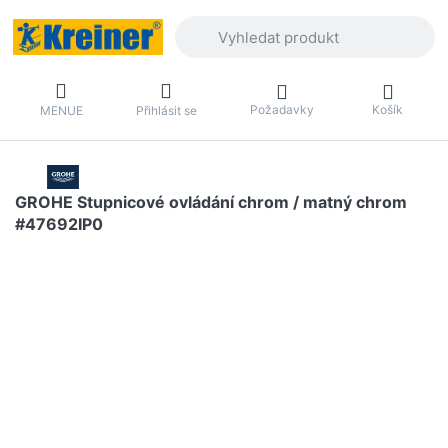
Zadejte hledaný výraz. První výsledky 
Požadavky
Košík
MENUE
Přihlásit se
GROHE Stupnicové ovládání chrom / matný chrom
#47692IP0