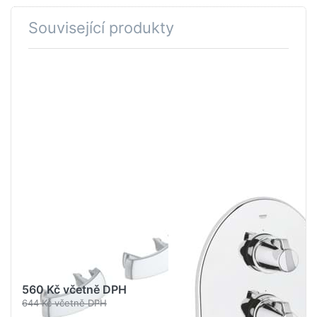
Související produkty
Stiskněte
Stiskněte
ENTER pro
ENTER pro
další
další
možnosti
možnosti na
na GROHE
GROHE Chiara
Krytka
Termostatická
matný
sprchová
chrom
baterie
#11366P0M
podomítková
Chrom
#19159000
GROHE WATER TECHNOL.
GROHE WATER TECHNOL.
AG& CO.KG
AG& CO.KG
GROHE Krytka
GROHE Chiara
matný chrom
Termostatická
#11366P0M
sprchová
baterie
560 Kč včetně DPH
podomítková
644 Kč včetně DPH