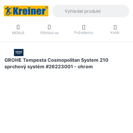
Zadejte hledaný výraz. První výsledky 
Požadavky
Košík
MENUE
Přihlásit se
GROHE Tempesta Cosmopolitan System 210
sprchový systém #26223001 - chrom