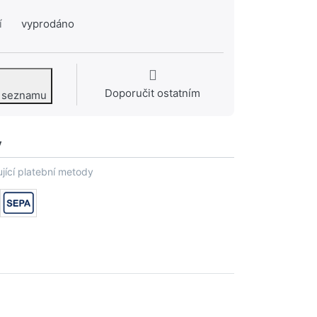
í
vyprodáno
Doporučit ostatním
o seznamu
y
jící platební metody