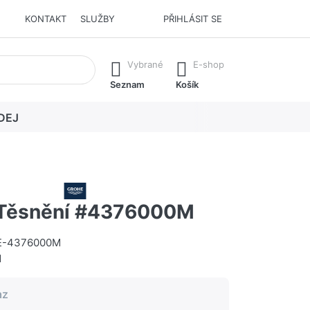
KONTAKT
SLUŽBY
PŘIHLÁSIT SE
í. Stisknutím klávesy Enter vyvoláte všechny výsledky.
Vybrané
E-shop
Seznam
Košík
DEJ
Těsnění #4376000M
E-4376000M
M
az