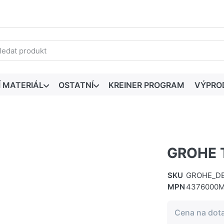
edaný výraz. První výsledky se zobrazí automaticky při zadáván
Í MATERIÁL
OSTATNÍ
KREINER PROGRAM
VÝPRO
GROHE 
SKU
GROHE_D
MPN
4376000
Cena na dot