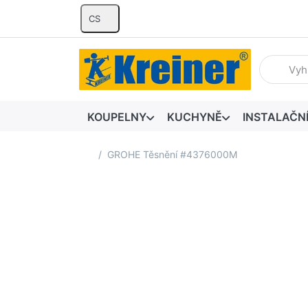
CS
Zadejte hl
KOUPELNY
KUCHYNĚ
INSTALAČN
Domovská stránka
GROHE Těsnění #4376000M