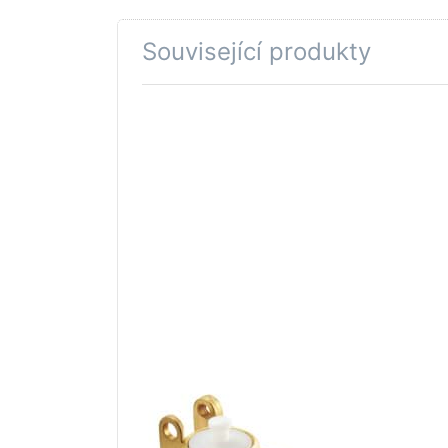
Související produkty
Stiskněte
ENTER pro
další
možnosti
na GROHE
Kryt se
svorkou
#43101000
GROHE WATER TECHNOL. AG& CO.KG
GROHE Kryt se
svorkou #43101000