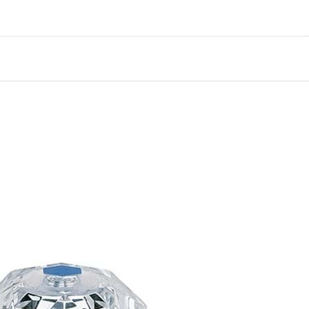
skněte
ER pro
alší
nosti
GROHE
out DN
Chrom
706000
E WATER TECHNOL. AG& CO.KG
OHE Kohout DN