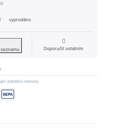
az
í
vyprodáno
Doporučit ostatním
o seznamu
y
jící platební metody