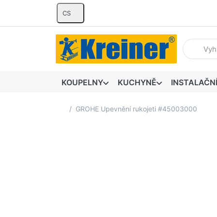
CS
Zadejte hl
KOUPELNY
KUCHYNĚ
INSTALAČN
Domovská stránka
GROHE Upevnění rukojeti #45003000