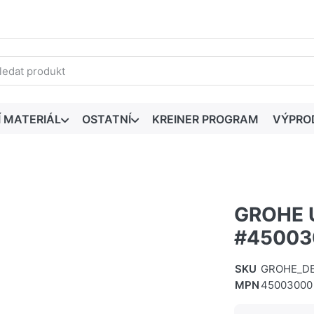
edaný výraz. První výsledky se zobrazí automaticky při zadáván
Í MATERIÁL
OSTATNÍ
KREINER PROGRAM
VÝPRO
GROHE U
#45003
SKU
GROHE_DE
MPN
45003000