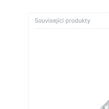
Související produkty
Stiskněte
Sti
ENTER pro
ENT
další
d
možnosti
mož
na GROHE
na 
Kohout DN
Koh
15 Chrom
15 
#06707000
#06
GROHE WATER TECHNOL. AG& CO.KG
GROH
GROHE Kohout DN
GR