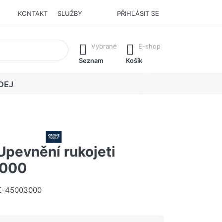
KONTAKT
SLUŽBY
PŘIHLÁSIT SE
í. Stisknutím klávesy Enter vyvoláte všechny výsledky.
Vybrané
E-shop
Seznam
Košík
DEJ
pevnění rukojeti
000
-45003000