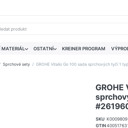
edaný výraz. První výsledky se zobrazí automaticky při zadáván
Í MATERIÁL
OSTATNÍ
KREINER PROGRAM
VÝPRO
Sprchové sety
GROHE Vitalio Go 100 sada sprchových tyčí 1 t
GROHE V
sprchový
#261960
SKU
K0009809
GTIN
40051763