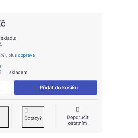
Kč
 skladu:
4
1%), plus
doprava
m
í
skladem
GROHE Vitalio Go 100 sada sprchových tyčí 1 typ sprchy 
1
Přidat do košíku
Doporučit
Dotazy?
ostatním