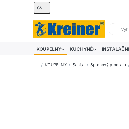
CS
Zadejte hl
KOUPELNY
KUCHYNĚ
INSTALAČN
Domovská stránka
KOUPELNY
Sanita
Sprchový program