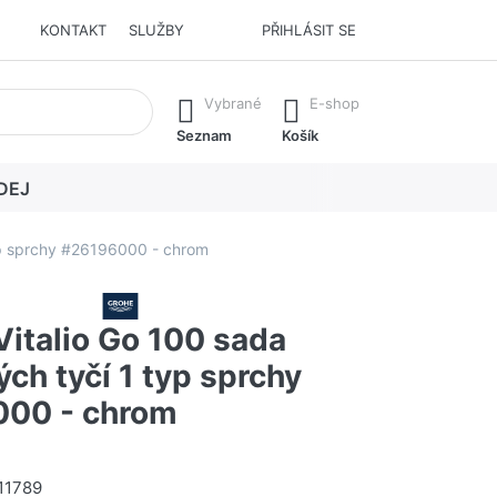
KONTAKT
SLUŽBY
PŘIHLÁSIT SE
í. Stisknutím klávesy Enter vyvoláte všechny výsledky.
Vybrané
E-shop
Seznam
Košík
DEJ
yp sprchy #26196000 - chrom
italio Go 100 sada
ch tyčí 1 typ sprchy
00 - chrom
11789