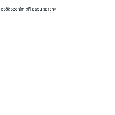
d poškozením při pádu sprchy
skněte
ER pro
alší
nosti
GROHE
dící
rvek
hrom
099000
E WATER TECHNOL. AG& CO.KG
OHE Vodící prvek