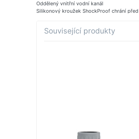
Oddělený vnitřní vodní kanál
Silikonový kroužek ShockProof chrání pře
Vhodné pro vrtání (včetně šroubů a zátek)
Související produkty
Stiskněte
Sti
ENTER pro
ENT
další
d
možnosti
mož
na GROHE
na 
Držák
Vo
sprchové
p
tyče Chrom
C
#48098000
#48
GROHE WATER TECHNOL. AG& CO.KG
GROH
GROHE Držák
GR