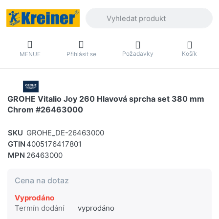
Zadejte hledaný výraz. První výsledky 
Požadavky
Košík
MENUE
Přihlásit se
GROHE Vitalio Joy 260 Hlavová sprcha set 380 mm
Chrom #26463000
SKU
GROHE_DE-26463000
GTIN
4005176417801
MPN
26463000
Cena na dotaz
Vyprodáno
Termín dodání
vyprodáno