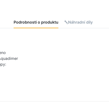
Podrobnosti o produktu
Náhradní díly
eno
 Aquadimer
upy:
19)