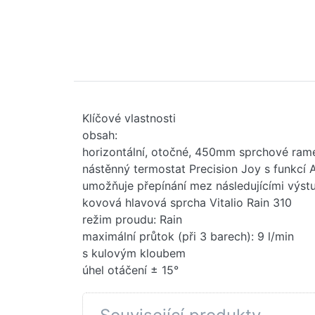
Klíčové vlastnosti
obsah:
horizontální, otočné, 450mm sprchové ram
nástěnný termostat Precision Joy s funkcí
umožňuje přepínání mez následujícími výst
kovová hlavová sprcha Vitalio Rain 310
režim proudu: Rain
maximální průtok (při 3 barech): 9 l/min
s kulovým kloubem
úhel otáčení ± 15°
ruční sprcha Vitalio Joy 110 Massage (27 3
režimy proudu: Rain, SmartRain, Massage