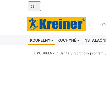
CS
Zadejte hl
KOUPELNY
KUCHYNĚ
INSTALAČN
Domovská stránka
KOUPELNY
Sanita
Sprchový program