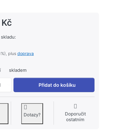
 Kč
 skladu:
1%), plus
doprava
í
skladem
GROHE Vitalio Joy System 310 Sprchový systém s termo
1
Přidat do košíku
Doporučit
Dotazy?
ostatním