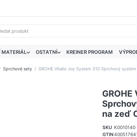
edaný výraz. První výsledky se zobrazí automaticky při zadáván
Í MATERIÁL
OSTATNÍ
KREINER PROGRAM
VÝPRO
Sprchové sety
GROHE Vitalio Joy System 310 Sprchový systé
GROHE V
Sprchov
na zeď
SKU
K0010140
GTIN
40051764