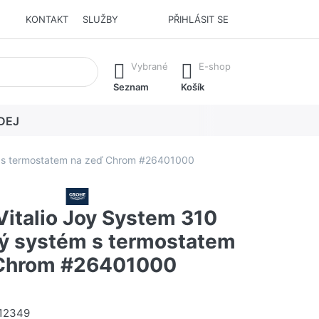
KONTAKT
SLUŽBY
PŘIHLÁSIT SE
í. Stisknutím klávesy Enter vyvoláte všechny výsledky.
Vybrané
E-shop
Seznam
Košík
DEJ
m s termostatem na zeď Chrom #26401000
italio Joy System 310
ý systém s termostatem
 Chrom #26401000
12349