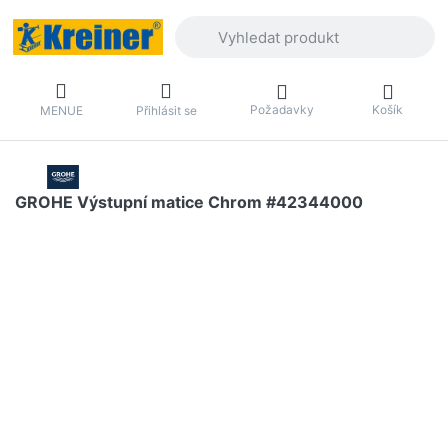
Zadejte hledaný výraz. První výsledky 
Požadavky
Košík
MENUE
Přihlásit se
GROHE Výstupní matice Chrom #42344000