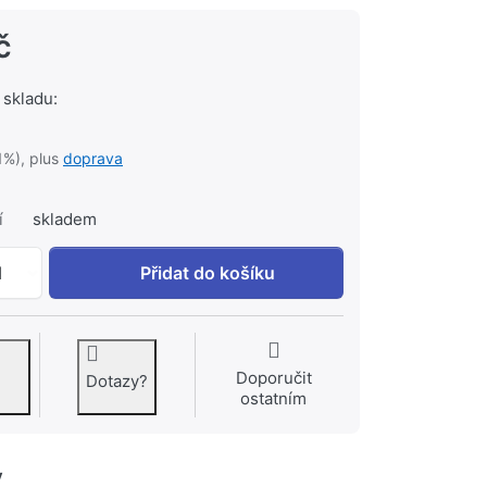
č
 skladu:
1%), plus
doprava
í
skladem
GROHE Výtoková trubice Chrom #13240000 k 1 911 Kč, mn
1
Přidat do košíku
Doporučit
Dotazy?
ostatním
y