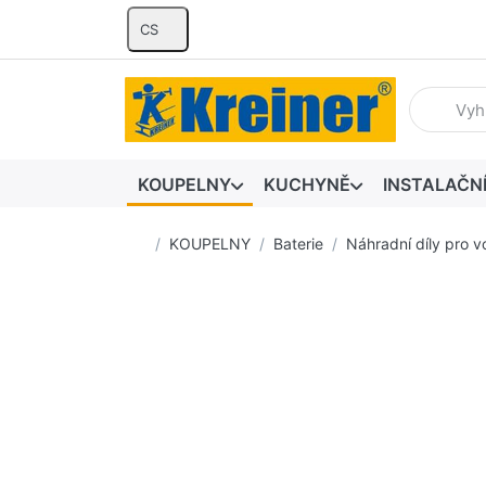
CS
Zadejte hl
KOUPELNY
KUCHYNĚ
INSTALAČN
Domovská stránka
KOUPELNY
Baterie
Náhradní díly pro v