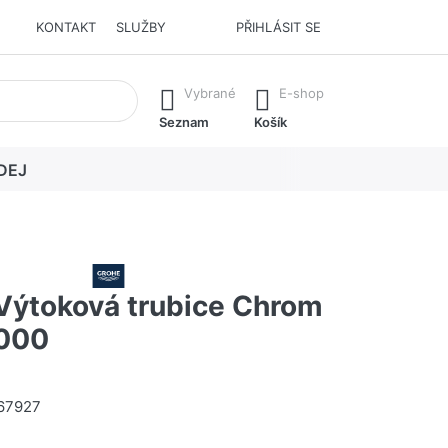
KONTAKT
SLUŽBY
PŘIHLÁSIT SE
í. Stisknutím klávesy Enter vyvoláte všechny výsledky.
Vybrané
E-shop
Seznam
Košík
DEJ
ýtoková trubice Chrom
000
67927