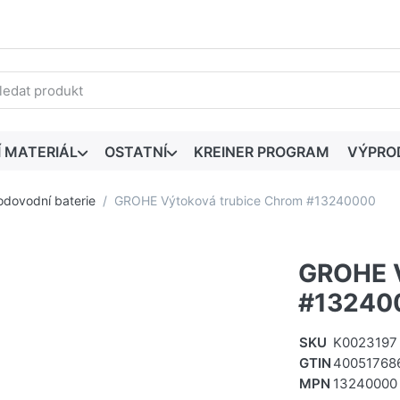
edaný výraz. První výsledky se zobrazí automaticky při zadáván
Í MATERIÁL
OSTATNÍ
KREINER PROGRAM
VÝPRO
odovodní baterie
GROHE Výtoková trubice Chrom #13240000
GROHE V
#13240
SKU
K0023197
GTIN
40051768
MPN
13240000