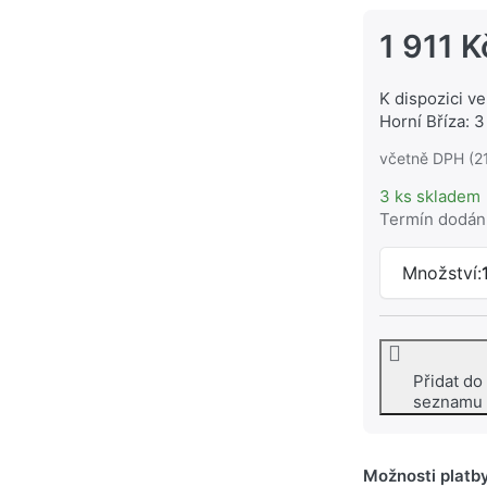
1 911 K
K dispozici ve
Horní Bříza: 3
včetně DPH (2
3 ks skladem
Termín dodán
Množství:
Přidat do
seznamu
Možnosti platb