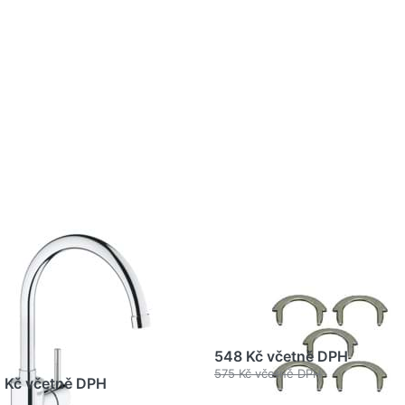
kněte
Stiskněte
R pro
ENTER pro
alší
další
nosti
možnosti na
GROHE
GROHE
cetto
Zajišťovací
ková
kroužek
zová
Chrom
erie
#0485300M
rom
61001
E WATER TECHNOL. AG& CO.KG
GROHE WATER TECHNOL. AG& C
OHE Concetto
GROHE Zajišťovac
ková dřezová
kroužek Chrom
erie Chrom
#0485300M
2661001
548 Kč včetně DPH
575 Kč včetně DPH
1 Kč včetně DPH