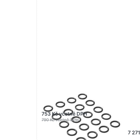
Stiskněte
Stis
ENTER pro
ENTE
další
d
možnosti
mož
na GROHE
na 
Krycí
Con
kroužek
Pá
#0128500M
dře
bat
Ch
#326
GROHE WATER TECHNOL. AG& CO.KG
GROH
GROHE Krycí
GR
kroužek #0128500M
Pá
bat
753 Kč včetně DPH
#3
790 Kč včetně DPH
7 27