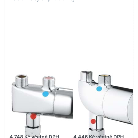
Stiskněte
Stiskněte
ENTER pro
ENTER pro
další
další
možnosti
možnosti
na GROHE
na GROHE
Grohtherm
Grohtherm
Micro
Micro
Ochrana
Ochrana
proti
proti
opaření
opaření
Chrom
Chrom
#34023000
#34487000
GROHE WATER TECHNOL.
GROHE WATER TECHNOL.
AG& CO.KG
AG& CO.KG
GROHE
GROHE
Grohtherm
Grohtherm
Micro Ochrana
Micro Ochrana
proti opaření
proti opaření
Chrom
Chrom
#34023000
#34487000
4 748 Kč včetně DPH
4 446 Kč včetně DPH