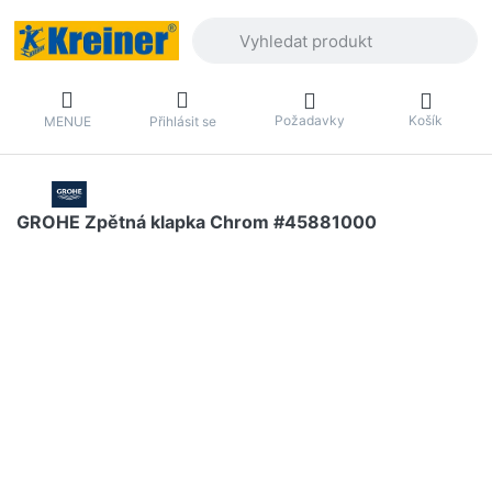
Zadejte hledaný výraz. První výsledky 
Požadavky
Košík
MENUE
Přihlásit se
GROHE Zpětná klapka Chrom #45881000