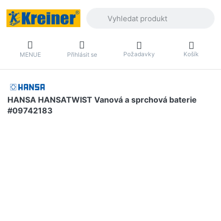
Zadejte hledaný výraz. První výsledky 
Požadavky
Košík
MENUE
Přihlásit se
HANSA HANSATWIST Vanová a sprchová baterie
#09742183