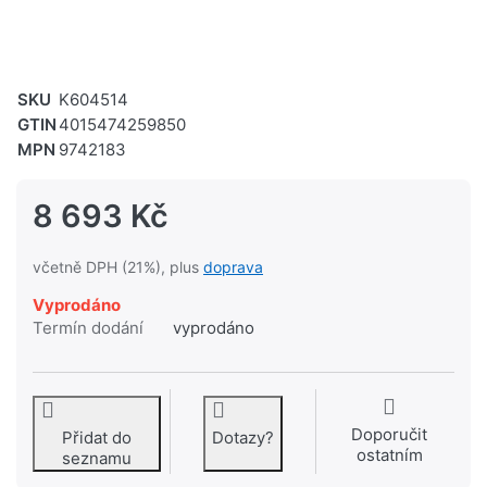
SKU
K604514
GTIN
4015474259850
MPN
9742183
8 693 Kč
včetně DPH (21%), plus
doprava
Vyprodáno
Termín dodání
vyprodáno
Doporučit
Přidat do
Dotazy?
ostatním
seznamu