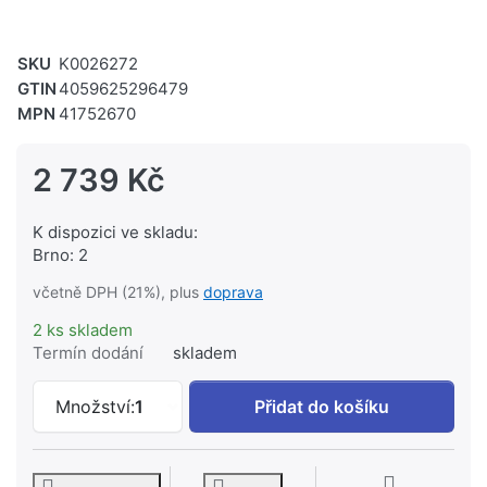
SKU
K0026272
GTIN
4059625296479
MPN
41752670
2 739 Kč
K dispozici ve skladu:
Brno: 2
včetně DPH (21%), plus
doprava
2 ks skladem
Termín dodání
skladem
HANSGROHE AddStoris Q Držák na WC k
Množství:
1
Přidat do košíku