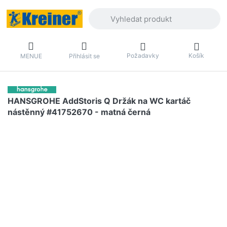
Zadejte hledaný výraz. První výsledky 
Požadavky
Košík
MENUE
Přihlásit se
HANSGROHE AddStoris Q Držák na WC kartáč
nástěnný #41752670 - matná černá