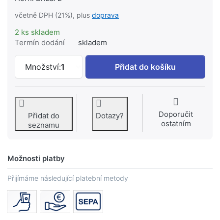
včetně DPH (21%), plus
doprava
2 ks skladem
Termín dodání
skladem
HANSGROHE AXOR MASSAUD Trio/Quatro 
Množství:
1
Přidat do košíku
Doporučit
Přidat do
Dotazy?
ostatním
seznamu
Možnosti platby
Přijímáme následující platební metody