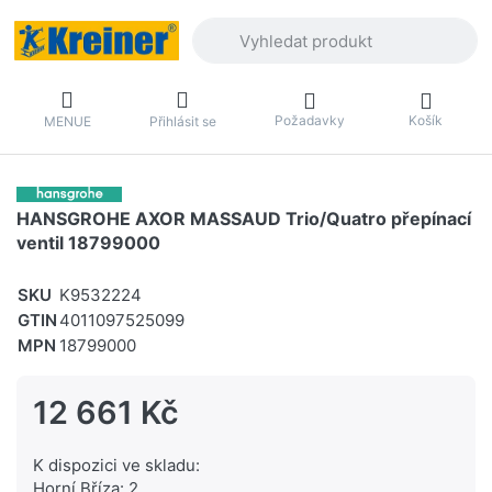
Zadejte hledaný výraz. První výsledky 
Požadavky
Košík
MENUE
Přihlásit se
HANSGROHE AXOR MASSAUD Trio/Quatro přepínací
ventil 18799000
SKU
K9532224
GTIN
4011097525099
MPN
18799000
12 661 Kč
K dispozici ve skladu:
Horní Bříza: 2