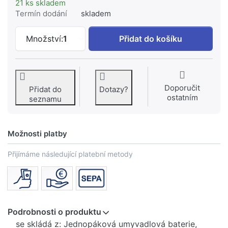
21 ks skladem
Termín dodání
skladem
HANSGROHE Focus Páková umyvadlová b
Množství:
1
Přidat do košíku
Doporučit
Přidat do
Dotazy?
ostatním
seznamu
Možnosti platby
Přijímáme následující platební metody
Podrobnosti o produktu
se skládá z: Jednopáková umyvadlová baterie,