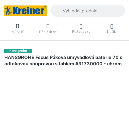
Zadejte hledaný výraz. První výsledky 
Požadavky
Košík
MENUE
Přihlásit se
HANSGROHE Focus Páková umyvadlová baterie 70 s
odtokovou soupravou s táhlem #31730000 - chrom