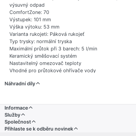
výsuvný odpad
ComfortZone: 70
Výstupek: 101 mm
Výška výtoku: 53 mm
Varianta rukojeti: Páková rukojeť
Typ trysky: normální tryska
Maximální průtok při 3 barech: 5 l/min
Keramický směšovací systém
Nastavitelný omezovač teploty
Vhodné pro průtokové ohřívače vody
Výsuvný odpad G 1¼
Náhradní díly
Materiál odtokové armatury: kov
Typ připojení: G ⅜ připojovací hadice
Velikost přípojky: DN15
Taxonomie EU: max. 6 l/min - možný významný
Informace
příspěvek (SC)
Služby
Společnost
Přihlaste se k odběru novinek