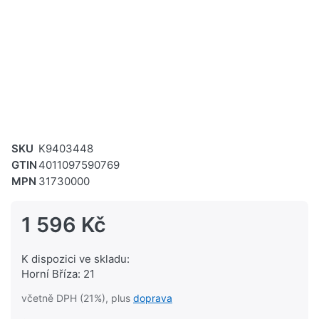
SKU
K9403448
GTIN
4011097590769
MPN
31730000
1 596 Kč
K dispozici ve skladu:
Horní Bříza: 21
včetně DPH (21%), plus
doprava