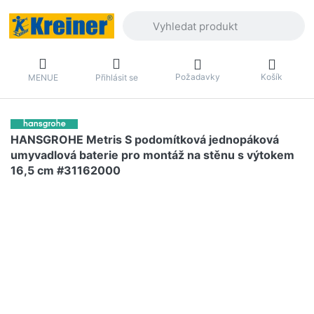
Zadejte hledaný výraz. První výsledky 
Požadavky
Košík
MENUE
Přihlásit se
HANSGROHE Metris S podomítková jednopáková
umyvadlová baterie pro montáž na stěnu s výtokem
16,5 cm #31162000