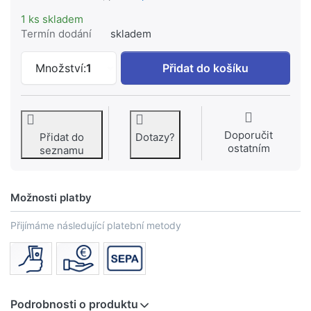
1 ks skladem
Termín dodání
skladem
HANSGROHE Metris S podomítková jedn
Množství:
1
Přidat do košíku
Doporučit
Přidat do
Dotazy?
ostatním
seznamu
Možnosti platby
Přijímáme následující platební metody
Podrobnosti o produktu