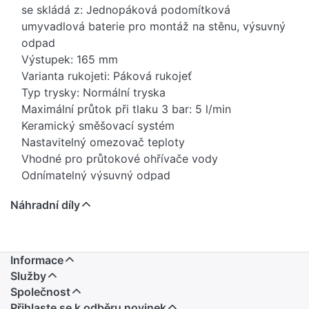
se skládá z: Jednopáková podomítková
umyvadlová baterie pro montáž na stěnu, výsuvný
odpad
Výstupek: 165 mm
Varianta rukojeti: Páková rukojeť
Typ trysky: Normální tryska
Maximální průtok při tlaku 3 bar: 5 l/min
Keramický směšovací systém
Nastavitelný omezovač teploty
Vhodné pro průtokové ohřívače vody
Odnímatelný výsuvný odpad
Materiál odtokové armatury: kov
Náhradní díly
Typ připojení: Základní těleso
Velikost připojení: DN15
Rukojeť může být umístěna vpravo nebo vlevo, v
závislosti na instalaci hlavního tělesa
Informace
Taxonomie EU: max. 6 l/min - možnost
Služby
významného příspěvku (SC)
Společnost
Přihlaste se k odběru novinek