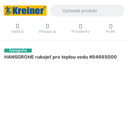
Zadejte hledaný výraz. První výsledky 
Požadavky
Košík
MENUE
Přihlásit se
HANSGROHE rukojeť pro teplou vodu #94665000