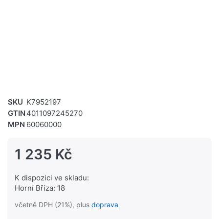
SKU
K7952197
GTIN
4011097245270
MPN
60060000
1 235 Kč
K dispozici ve skladu:
Horní Bříza: 18
včetně DPH (21%), plus
doprava