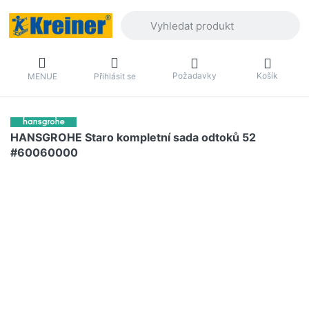
Zadejte hledaný výraz. První výsledky 
Požadavky
Košík
MENUE
Přihlásit se
HANSGROHE Staro kompletní sada odtoků 52
#60060000