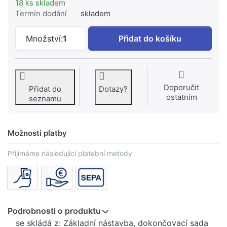
18 ks skladem
Termín dodání
skladem
HANSGROHE Staro kompletní sada odto
Množství:
1
Přidat do košíku
Doporučit
Přidat do
Dotazy?
ostatním
seznamu
Možnosti platby
Přijímáme následující platební metody
Podrobnosti o produktu
se skládá z: Základní nástavba, dokončovací sada