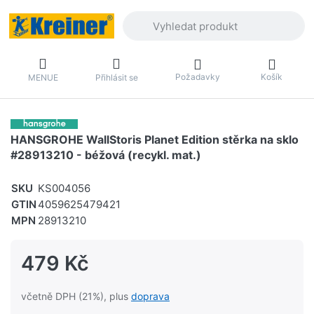
Zadejte hledaný výraz. První výsledky 
Požadavky
Košík
MENUE
Přihlásit se
HANSGROHE WallStoris Planet Edition stěrka na sklo
#28913210 - béžová (recykl. mat.)
SKU
KS004056
GTIN
4059625479421
MPN
28913210
479 Kč
včetně DPH (21%), plus
doprava