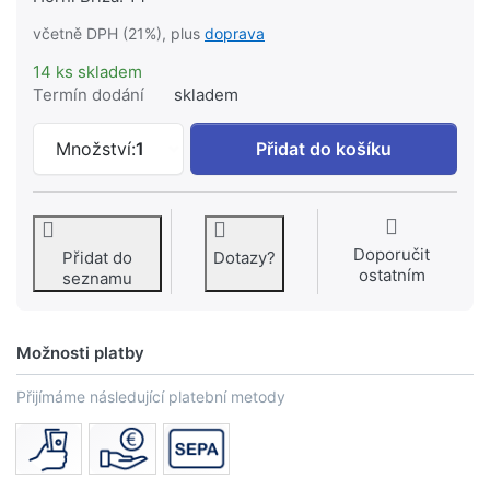
včetně DPH (21%), plus
doprava
14 ks skladem
Termín dodání
skladem
HB redukční ventil 3/4" max 40°C (1,5
Množství:
1
Přidat do košíku
Doporučit
Přidat do
Dotazy?
ostatním
seznamu
Možnosti platby
Přijímáme následující platební metody