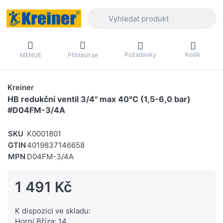
Zadejte hledaný výraz. První výsledky 
Požadavky
Košík
MENUE
Přihlásit se
Kreiner
HB redukční ventil 3/4" max 40°C (1,5-6,0 bar)
#D04FM-3/4A
SKU
K0001801
GTIN
4019837146658
MPN
D04FM-3/4A
1 491 Kč
K dispozici ve skladu:
Horní Bříza: 14