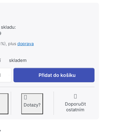
 skladu:
9
1%), plus
doprava
í
skladem
HEIMEIER VEKOLUX N připojení VK ½ x ¾ rohové 0531-50.
1
Přidat do košíku
Doporučit
Dotazy?
ostatním
y