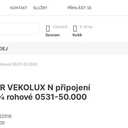
KONTAKT
SLUŽBY
PŘIHLÁSIT SE
í. Stisknutím klávesy Enter vyvoláte všechny výsledky.
Vybrané
E-shop
Seznam
Košík
DEJ
rohové 0531-50.000
R VEKOLUX N připojení
¾ rohové 0531-50.000
22516
00