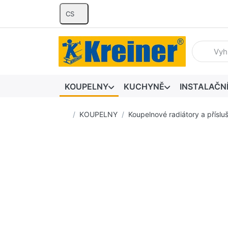
CS
Zadejte hl
KOUPELNY
KUCHYNĚ
INSTALAČN
Domovská stránka
KOUPELNY
Koupelnové radiátory a příslu