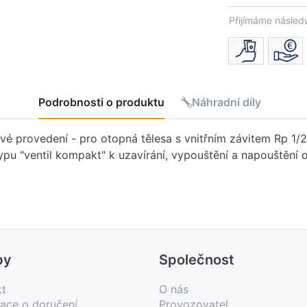
Přijímáme následu
Podrobnosti o produktu
Náhradní díly
é provedení - pro otopná tělesa s vnitřním závitem Rp 1/2
ypu "ventil kompakt" k uzavírání, vypouštění a napouštěn
by
Společnost
kt
O nás
ace o doručení
Provozovatel