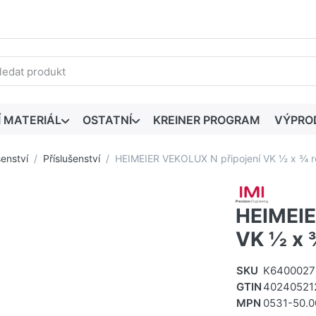
edaný výraz. První výsledky se zobrazí automaticky při zadáván
Í MATERIÁL
OSTATNÍ
KREINER PROGRAM
VÝPRO
šenství
Příslušenství
HEIMEIER VEKOLUX N připojení VK ½ x ¾ 
HEIMEIE
VK ½ x 
SKU
K6400027
GTIN
40240521
MPN
0531-50.0