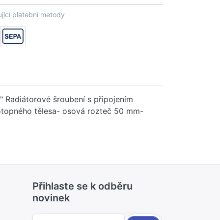
jící platební metody
" Radiátorové šroubení s připojením
í otopného tělesa- osová rozteč 50 mm-
Přihlaste se k odběru
novinek