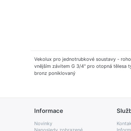
Vekolux pro jednotrubkové soustavy - rohov
vnějším závitem G 3/4" pro otopná tělesa t
bronz poniklovaný
Informace
Služ
Novinky
Konta
Naposledy zobrazené
Inform